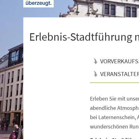
+
1
Erlebnis-Stadtführung
VORVERKAUFS
VERANSTALTE
Erleben Sie mit uns
Veranstaltungsinformationen
abendliche Atmosphär
bei Laternenschein,
wunderschönen Rund