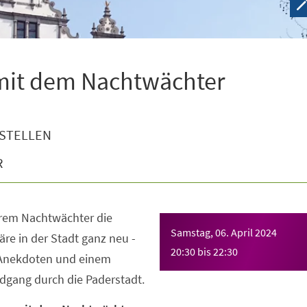
 mit dem Nachtwächter
STELLEN
R
erem Nachtwächter die
Samstag, 06. April 2024
e in der Stadt ganz neu -
20:30
bis
22:30
 Anekdoten und einem
gang durch die Paderstadt.