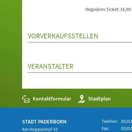
Reguläres Ticket: 16,90
VORVERKAUFSSTELLEN
VERANSTALTER
Kontaktformular
(Öffnet
Stadtplan
in
einem
neuen
Tab)
STADT PADERBORN
Telefon:
05251
Fax:
05251
Am Hoppenhof 33