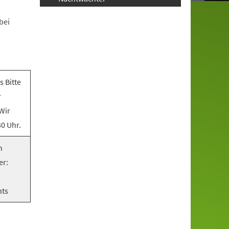
bei
 Bitte
r
 Wir
0 Uhr.
n
er:
nts