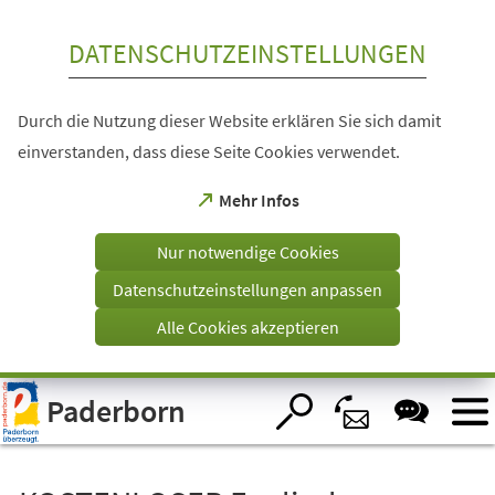
Inhalt anspringen
DATENSCHUTZEINSTELLUNGEN
Durch die Nutzung dieser Website erklären Sie sich damit
einverstanden, dass diese Seite Cookies verwendet.
(Öffnet
Mehr Infos
in
einem
Nur notwendige Cookies
neuen
Tab)
Datenschutzeinstellungen anpassen
Alle Cookies akzeptieren
Visuelle
Paderborn
Assistenzsoftware
öffnen.