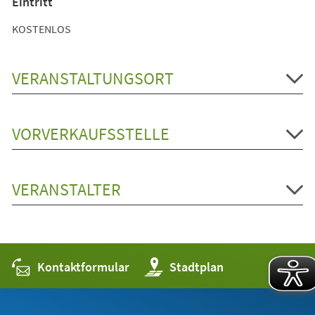
Eintritt
KOSTENLOS
VERANSTALTUNGSORT
VORVERKAUFSSTELLE
VERANSTALTER
Kontaktformular
(Öffnet
Stadtplan
in
einem
neuen