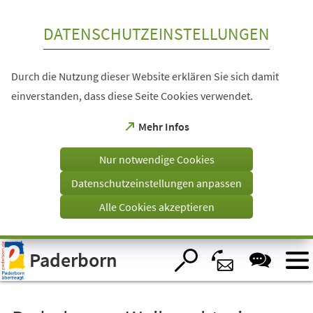
Inhalt anspringen
DATENSCHUTZEINSTELLUNGEN
Durch die Nutzung dieser Website erklären Sie sich damit
einverstanden, dass diese Seite Cookies verwendet.
(Öffnet
Mehr Infos
in
einem
Nur notwendige Cookies
neuen
Tab)
Datenschutzeinstellungen anpassen
Alle Cookies akzeptieren
Visuelle
Paderborn
Assistenzsoftware
öffnen.