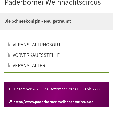
Paderborner Weihnachtscircus
Die Schneekönigin - Neu geträumt
VERANSTALTUNGSORT
VORVERKAUFSSTELLE
VERANSTALTER
Veranstaltungsinformationen
15. Dezember 2023
–
23. Dezember 2023
19:30
bis
22:00
(Öffnet
http://www.paderborner-weihnachtscircus.de
in
einem