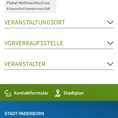
Plakat Weihnachtscircus
© Wasserthal Entertainment GbR
VERANSTALTUNGSORT
VORVERKAUFSSTELLE
VERANSTALTER
Kontaktformular
(Öffnet
Stadtplan
in
einem
neuen
Tab)
STADT PADERBORN