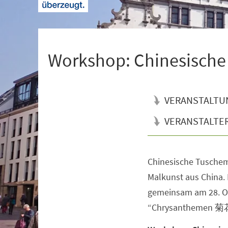
+
1
Workshop: Chinesis
VERANSTALTU
VERANSTALTE
Chinesische Tuschema
Veranstaltungsinformationen
Malkunst aus China. 
gemeinsam am 28. Ok
“Chrysanthemen 菊