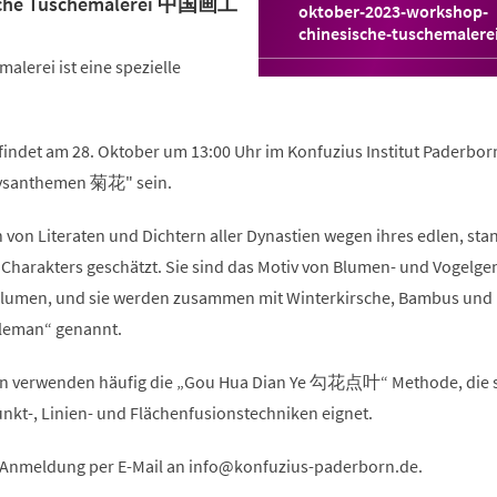
sche Tuschemalerei 中国画工
oktober-2023-workshop-
(Öffnet
chinesische-tuschemalere
in
alerei ist eine spezielle
einem
neuen
Tab)
indet am 28. Oktober um 13:00 Uhr im Konfuzius Institut Paderborn
rysanthemen 菊花" sein.
on Literaten und Dichtern aller Dynastien wegen ihres edlen, sta
 Charakters geschätzt. Sie sind das Motiv von Blumen- und Vogelg
 Blumen, und sie werden zusammen mit Winterkirsche, Bambus und
tleman“ genannt.
en verwenden häufig die „Gou Hua Dian Ye 勾花点叶“ Methode, die s
nkt-, Linien- und Flächenfusionstechniken eignet.
e Anmeldung per E-Mail an
info
konfuzius-paderborn
de
.