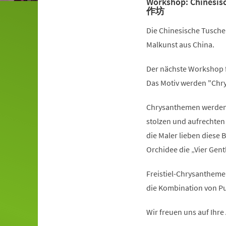
Workshop: Chinesi
作坊
Die Chinesische Tuschem
Malkunst aus China.
Der nächste Workshop f
Das Motiv werden "Ch
Chrysanthemen werden v
stolzen und aufrechten
die Maler lieben diese
Orchidee die „Vier Gen
Freistiel-Chrysanthem
die Kombination von Pu
Wir freuen uns auf Ihr