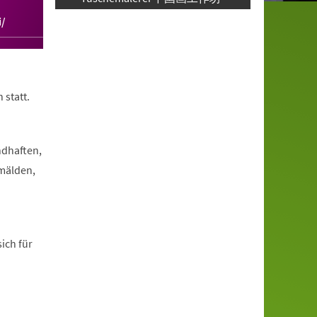
i/
 statt.
ndhaften,
emälden,
ich für