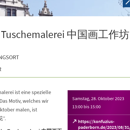
che Tuschemalerei 中国画工作坊
NGSORT
R
lerei ist eine spezielle
Samstag, 28. Oktober 2023
Das Motiv, welches wir
13:00
bis
15:00
tober malen, ist
花”.
https://konfuzius-
paderborn.de/2023/08/31