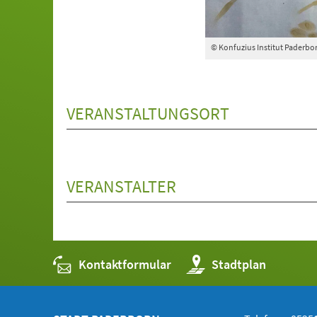
© Konfuzius Institut Paderbo
VERANSTALTUNGSORT
VERANSTALTER
Kontaktformular
(Öffnet
Stadtplan
in
einem
neuen
Tab)