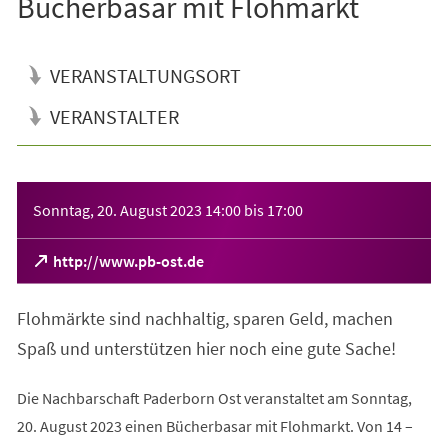
Bücherbasar mit Flohmarkt
VERANSTALTUNGSORT
VERANSTALTER
Veranstaltungsinformationen
Sonntag, 20. August 2023
14:00
bis
17:00
(Öffnet
http://www.pb-ost.de
in
einem
Flohmärkte sind nachhaltig, sparen Geld, machen
neuen
Tab)
Spaß und unterstützen hier noch eine gute Sache!
Die Nachbarschaft Paderborn Ost veranstaltet am Sonntag,
20. August 2023 einen Bücherbasar mit Flohmarkt. Von 14 –