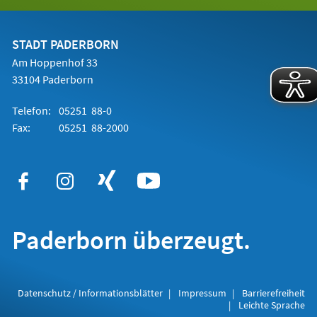
in
einem
neuen
Tab)
STADT PADERBORN
Am Hoppenhof 33
33104 Paderborn
Telefon:
05251 88-0
Fax:
05251 88-2000
Paderborn überzeugt.
Datenschutz / Informationsblätter
Impressum
Barrierefreiheit
Leichte Sprache