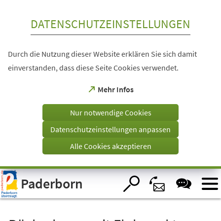
Inhalt anspringen
DATENSCHUTZEINSTELLUNGEN
Durch die Nutzung dieser Website erklären Sie sich damit
einverstanden, dass diese Seite Cookies verwendet.
(Öffnet
Mehr Infos
in
einem
Nur notwendige Cookies
neuen
Tab)
Datenschutzeinstellungen anpassen
Alle Cookies akzeptieren
Visuelle
Paderborn
Assistenzsoftware
öffnen.