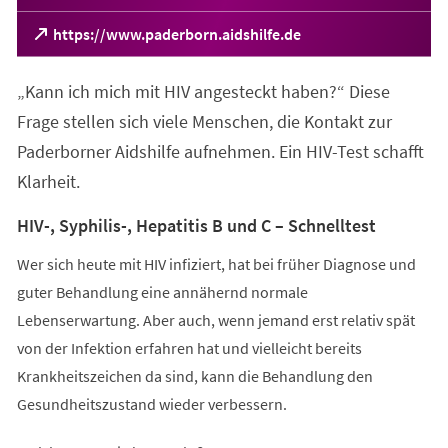
(Öffnet
https://www.paderborn.aidshilfe.de
in
einem
„Kann ich mich mit HIV angesteckt haben?“ Diese
neuen
Tab)
Frage stellen sich viele Menschen, die Kontakt zur
Paderborner Aidshilfe aufnehmen. Ein HIV-Test schafft
Klarheit.
HIV-, Syphilis-, Hepatitis B und C – Schnelltest
Wer sich heute mit HIV infiziert, hat bei früher Diagnose und
guter Behandlung eine annähernd normale
Lebenserwartung. Aber auch, wenn jemand erst relativ spät
von der Infektion erfahren hat und vielleicht bereits
Krankheitszeichen da sind, kann die Behandlung den
Gesundheitszustand wieder verbessern.