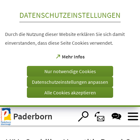
Inhalt anspringen
DATENSCHUTZEINSTELLUNGEN
Durch die Nutzung dieser Website erklären Sie sich damit
einverstanden, dass diese Seite Cookies verwendet.
(Öffnet
Mehr Infos
in
einem
Nur notwendige Cookies
neuen
Tab)
Datenschutzeinstellungen anpassen
Alle Cookies akzeptieren
Visuelle
Paderborn
Assistenzsoftware
öffnen.