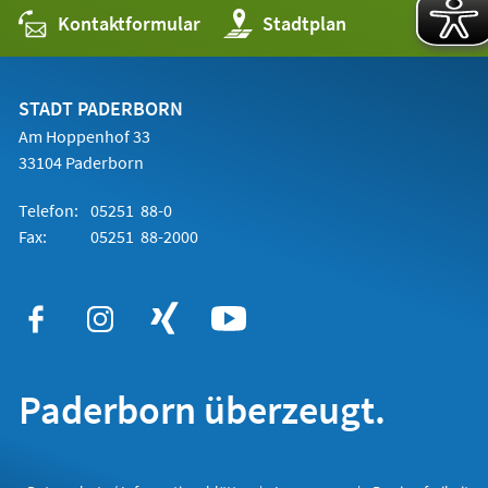
Kontaktformular
(Öffnet
Stadtplan
in
einem
neuen
Tab)
STADT PADERBORN
Am Hoppenhof 33
33104 Paderborn
Telefon:
05251 88-0
Fax:
05251 88-2000
Paderborn überzeugt.