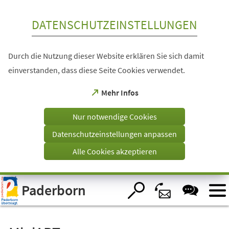
Inhalt anspringen
DATENSCHUTZEINSTELLUNGEN
Durch die Nutzung dieser Website erklären Sie sich damit
einverstanden, dass diese Seite Cookies verwendet.
(Öffnet
Mehr Infos
in
einem
Nur notwendige Cookies
neuen
Tab)
Datenschutzeinstellungen anpassen
Alle Cookies akzeptieren
Visuelle
Paderborn
Assistenzsoftware
öffnen.