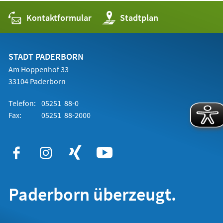
Kontaktformular
(Öffnet
Stadtplan
in
einem
neuen
Tab)
STADT PADERBORN
Am Hoppenhof 33
33104 Paderborn
Telefon:
05251 88-0
Fax:
05251 88-2000
Paderborn überzeugt.