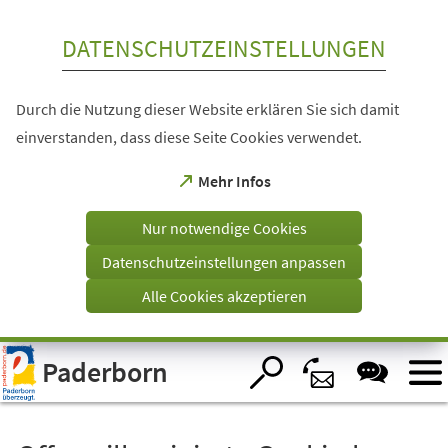
Inhalt anspringen
DATENSCHUTZEINSTELLUNGEN
Durch die Nutzung dieser Website erklären Sie sich damit
einverstanden, dass diese Seite Cookies verwendet.
(Öffnet
Mehr Infos
in
einem
Nur notwendige Cookies
neuen
Tab)
Datenschutzeinstellungen anpassen
Alle Cookies akzeptieren
Visuelle
Paderborn
Assistenzsoftware
öffnen.