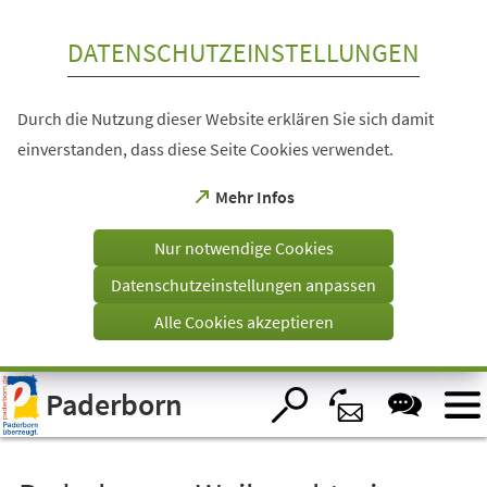
Inhalt anspringen
DATENSCHUTZEINSTELLUNGEN
Durch die Nutzung dieser Website erklären Sie sich damit
einverstanden, dass diese Seite Cookies verwendet.
(Öffnet
Mehr Infos
in
einem
Nur notwendige Cookies
neuen
Tab)
Datenschutzeinstellungen anpassen
Alle Cookies akzeptieren
Visuelle
Paderborn
Assistenzsoftware
öffnen.