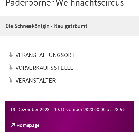
Paderborner Weihnachtscircus
Die Schneekönigin - Neu geträumt
VERANSTALTUNGSORT
VORVERKAUFSSTELLE
VERANSTALTER
Veranstaltungsinformationen
19. Dezember 2023
–
19. Dezember 2023
00:00
bis
23:59
(Öffnet
Homepage
in
einem