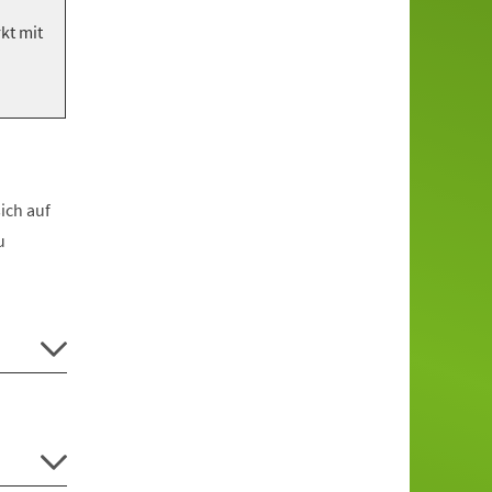
kt mit
sich auf
u