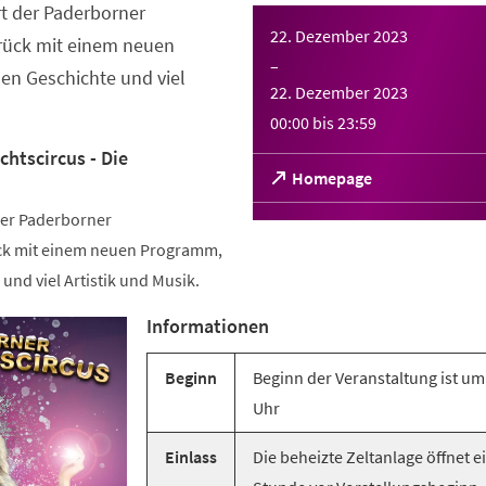
t der Paderborner
22. Dezember 2023
rück mit einem neuen
–
en Geschichte und viel
22. Dezember 2023
00:00
bis
23:59
htscircus - Die
(Öffnet
Homepage
in
der Paderborner
einem
neuen
ck mit einem neuen Programm,
Tab)
und viel Artistik und Musik.
Informationen
Beginn
Beginn der Veranstaltung ist um
Uhr
Einlass
Die beheizte Zeltanlage öffnet e