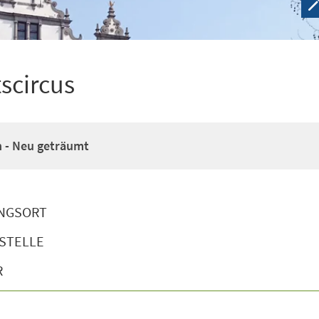
scircus
n - Neu geträumt
NGSORT
STELLE
R