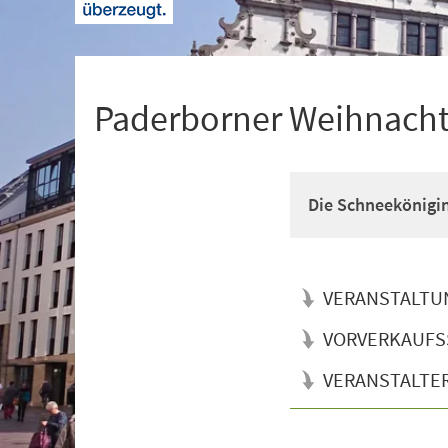
+
1
Paderborner Weihnacht
Die Schneekönigi
VERANSTALTU
VORVERKAUFS
VERANSTALTE