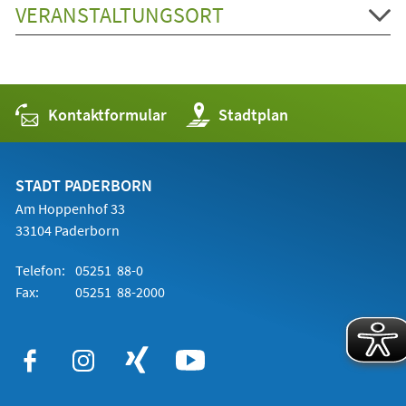
VERANSTALTUNGSORT
Kontaktformular
(Öffnet
Stadtplan
in
einem
neuen
Tab)
STADT PADERBORN
Am Hoppenhof 33
33104 Paderborn
Telefon:
05251 88-0
Fax:
05251 88-2000