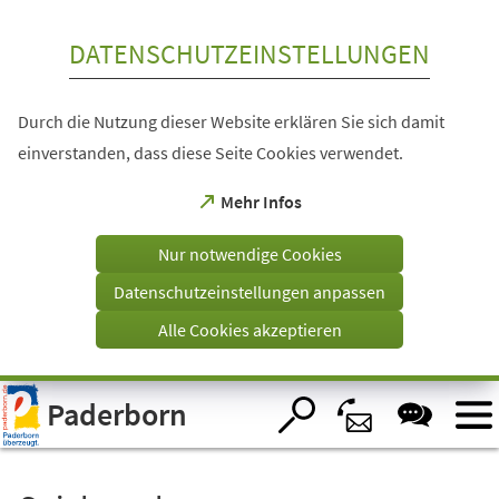
Inhalt anspringen
DATENSCHUTZEINSTELLUNGEN
Durch die Nutzung dieser Website erklären Sie sich damit
einverstanden, dass diese Seite Cookies verwendet.
(Öffnet
Mehr Infos
in
einem
Nur notwendige Cookies
neuen
Tab)
Datenschutzeinstellungen anpassen
Alle Cookies akzeptieren
Visuelle
Paderborn
Assistenzsoftware
öffnen.