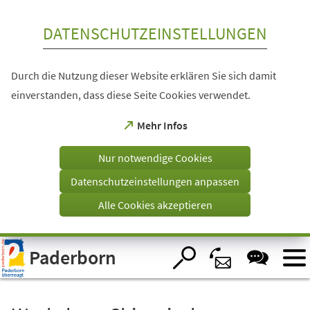
Inhalt anspringen
DATENSCHUTZEINSTELLUNGEN
Durch die Nutzung dieser Website erklären Sie sich damit
einverstanden, dass diese Seite Cookies verwendet.
(Öffnet
Mehr Infos
in
einem
Nur notwendige Cookies
neuen
Tab)
Datenschutzeinstellungen anpassen
Alle Cookies akzeptieren
Visuelle
Paderborn
Assistenzsoftware
öffnen.