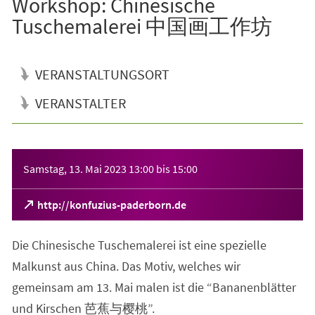
Workshop: Chinesische
Tuschemalerei 中国画工作坊
VERANSTALTUNGSORT
VERANSTALTER
Veranstaltungsinformationen
Samstag, 13. Mai 2023
13:00
bis
15:00
(Öffnet
http://konfuzius-paderborn.de
in
einem
Die Chinesische Tuschemalerei ist eine spezielle
neuen
Tab)
Malkunst aus China. Das Motiv, welches wir
gemeinsam am 13. Mai malen ist die “Bananenblätter
und Kirschen 芭蕉与樱桃”.