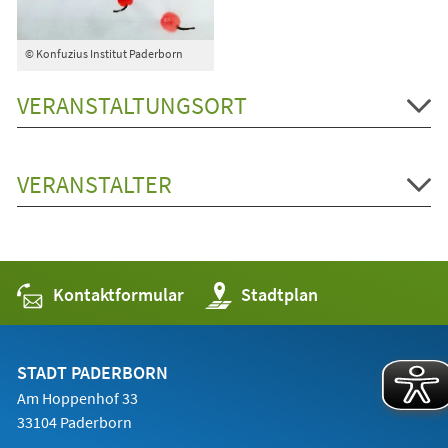
© Konfuzius Institut Paderborn
VERANSTALTUNGSORT
VERANSTALTER
Kontaktformular
(Öffnet
Stadtplan
in
einem
neuen
Tab)
STADT PADERBORN
Am Hoppenhof 33
33104 Paderborn