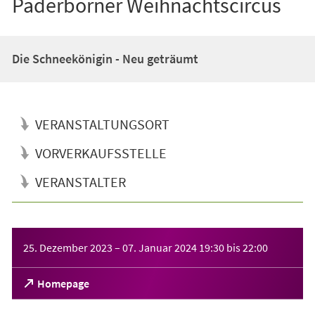
Paderborner Weihnachtscircus
Die Schneekönigin - Neu geträumt
VERANSTALTUNGSORT
VORVERKAUFSSTELLE
VERANSTALTER
Veranstaltungsinformationen
25. Dezember 2023
–
07. Januar 2024
19:30
bis
22:00
(Öffnet
Homepage
in
einem