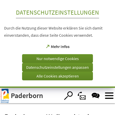
Inhalt anspringen
DATENSCHUTZEINSTELLUNGEN
Durch die Nutzung dieser Website erklären Sie sich damit
einverstanden, dass diese Seite Cookies verwendet.
(Öffnet
Mehr Infos
in
einem
Nur notwendige Cookies
neuen
Tab)
Datenschutzeinstellungen anpassen
Alle Cookies akzeptieren
Visuelle
Paderborn
Assistenzsoftware
öffnen.