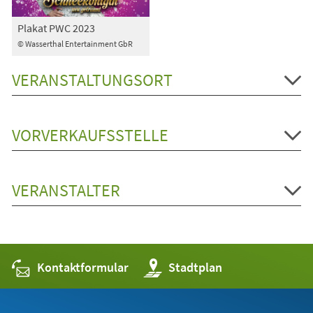
Plakat PWC 2023
© Wasserthal Entertainment GbR
VERANSTALTUNGSORT
VORVERKAUFSSTELLE
VERANSTALTER
Kontaktformular
(Öffnet
Stadtplan
in
einem
neuen