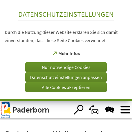
Inhalt anspringen
DATENSCHUTZEINSTELLUNGEN
Durch die Nutzung dieser Website erklären Sie sich damit
einverstanden, dass diese Seite Cookies verwendet.
(Öffnet
Mehr Infos
in
einem
Nur notwendige Cookies
neuen
Tab)
Datenschutzeinstellungen anpassen
Alle Cookies akzeptieren
Visuelle
Paderborn
Assistenzsoftware
öffnen.