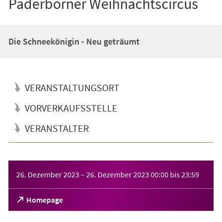
Paderborner Weihnachtscircus
Die Schneekönigin - Neu geträumt
VERANSTALTUNGSORT
VORVERKAUFSSTELLE
VERANSTALTER
Veranstaltungsinformationen
26. Dezember 2023
–
26. Dezember 2023
00:00
bis
23:59
(Öffnet
Homepage
in
einem