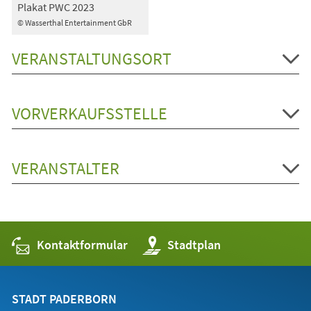
Plakat PWC 2023
© Wasserthal Entertainment GbR
VERANSTALTUNGSORT
VORVERKAUFSSTELLE
VERANSTALTER
Kontaktformular
(Öffnet
Stadtplan
in
einem
neuen
Tab)
STADT PADERBORN