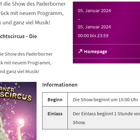
rt die Show des Paderborner
05. Januar 2024
urück mit neuem Programm,
–
k und ganz viel Musik!
05. Januar 2024
00:00
bis
23:59
htscircus - Die
(Öffnet
Homepage
die Show des Paderborner
in
ck mit neuem Programm,
einem
neuen
und ganz viel Musik!
Tab)
Informationen
Beginn
Die Show beginnt um 15:00 Uhr
Einlass
Der Einlass beginnt 1 Stunde vo
Show.