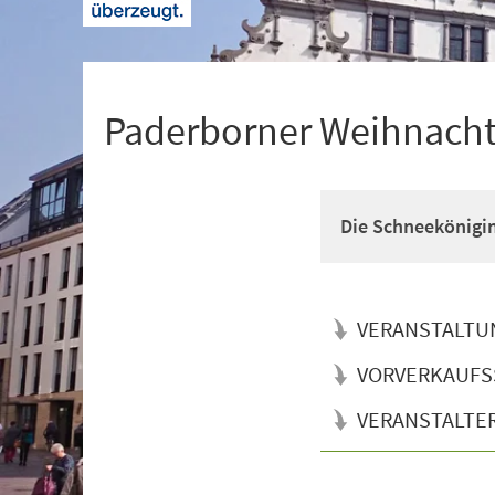
+
1
Paderborner Weihnacht
Die Schneekönigi
VERANSTALTU
VORVERKAUFS
VERANSTALTE