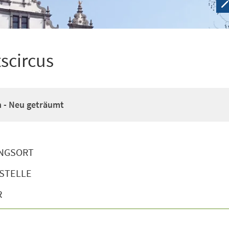
scircus
n - Neu geträumt
NGSORT
STELLE
R