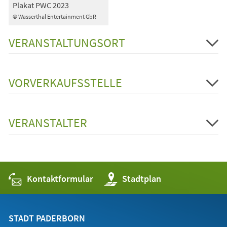
Plakat PWC 2023
© Wasserthal Entertainment GbR
VERANSTALTUNGSORT
VORVERKAUFSSTELLE
VERANSTALTER
Kontaktformular
(Öffnet
Stadtplan
in
einem
neuen
Tab)
STADT PADERBORN