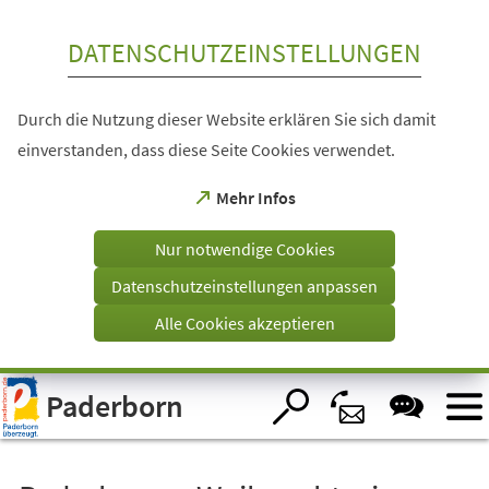
Inhalt anspringen
DATENSCHUTZEINSTELLUNGEN
Durch die Nutzung dieser Website erklären Sie sich damit
einverstanden, dass diese Seite Cookies verwendet.
(Öffnet
Mehr Infos
in
einem
Nur notwendige Cookies
neuen
Tab)
Datenschutzeinstellungen anpassen
Alle Cookies akzeptieren
Visuelle
Paderborn
Assistenzsoftware
öffnen.