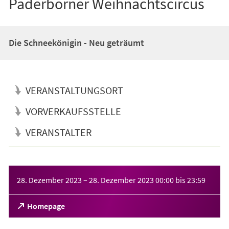
Paderborner Weihnachtscircus
Die Schneekönigin - Neu geträumt
VERANSTALTUNGSORT
VORVERKAUFSSTELLE
VERANSTALTER
Veranstaltungsinformationen
28. Dezember 2023
–
28. Dezember 2023
00:00
bis
23:59
(Öffnet
Homepage
in
einem