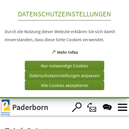
Inhalt anspringen
DATENSCHUTZEINSTELLUNGEN
Durch die Nutzung dieser Website erklären Sie sich damit
einverstanden, dass diese Seite Cookies verwendet.
(Öffnet
Mehr Infos
in
einem
Nur notwendige Cookies
neuen
Tab)
Datenschutzeinstellungen anpassen
Alle Cookies akzeptieren
Visuelle
Paderborn
Assistenzsoftware
öffnen.