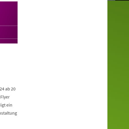
24 ab 20
Flyer
igt ein
nstaltung