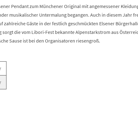
Elsener Pendant zum Münchener Original mit angemessener Kleidung
der musikalischer Untermalung begangen. Auch in diesem Jahr fr
uf zahlreiche Gäste in der festlich geschmückten Elsener Bürgerhalle
 sorgt die vom Libori-Fest bekannte Alpenstarkstrom aus Österreic
sche Sause ist bei den Organisatoren riesengroß.
r
r