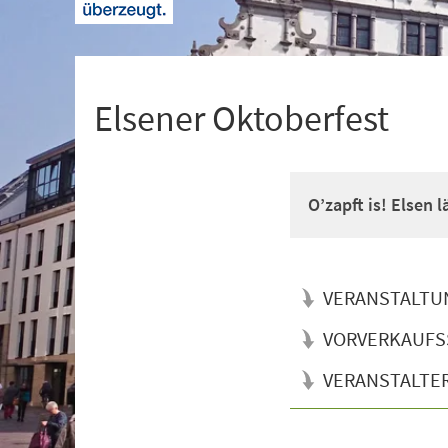
+
1
Elsener Oktoberfest
O’zapft is! Elsen 
VERANSTALTU
VORVERKAUFS
VERANSTALTE