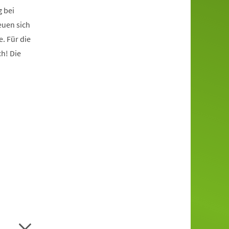
 bei
euen sich
. Für die
h! Die