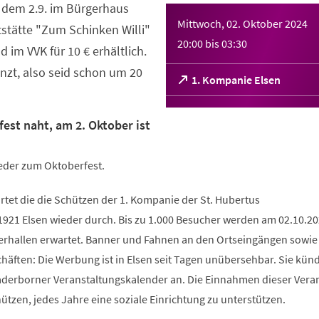
b dem 2.9. im Bürgerhaus
Mittwoch, 02. Oktober 2024
tstätte "Zum Schinken Willi"
20:00
bis
03:30
d im VVK für 10 € erhältlich.
enzt, also seid schon um 20
(Öffnet
1. Kompanie Elsen
in
einem
neuen
est naht, am 2. Oktober ist
Tab)
wieder zum Oktoberfest.
rtet die die Schützen der 1. Kompanie der St. Hubertus
921 Elsen wieder durch. Bis zu 1.000 Besucher werden am 02.10.20
gerhallen erwartet. Banner und Fahnen an den Ortseingängen sowie 
häften: Die Werbung ist in Elsen seit Tagen unübersehbar. Sie künd
Paderborner Veranstaltungskalender an. Die Einnahmen dieser Vera
tzen, jedes Jahre eine soziale Einrichtung zu unterstützen.