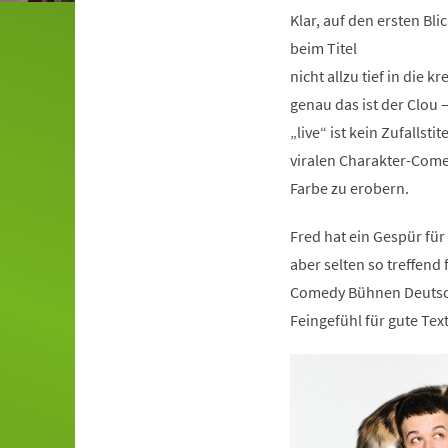
Klar, auf den ersten Blic
beim Titel
nicht allzu tief in die k
genau das ist der Clou 
„live“ ist kein Zufallst
viralen Charakter-Comed
Farbe zu erobern.
Fred hat ein Gespür für 
aber selten so treffend
Comedy Bühnen Deutschl
Feingefühl für gute Tex