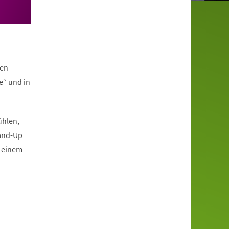
nen
e“ und in
ühlen,
tand-Up
, einem