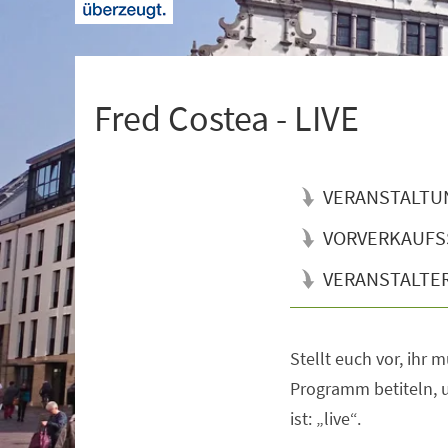
+
1
Fred Costea - LIVE
VERANSTALTU
VORVERKAUFS
VERANSTALTE
Stellt euch vor, ihr 
Veranstaltungsinformationen
Programm betiteln, un
ist: „live“.