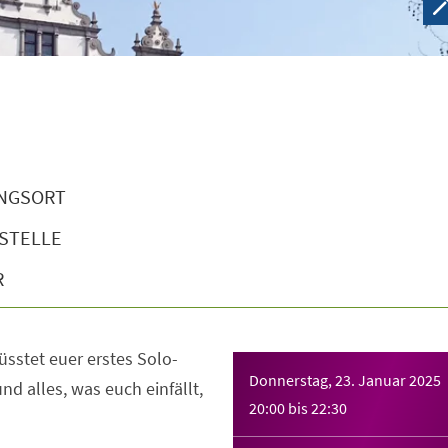
NGSORT
STELLE
R
müsstet euer erstes Solo-
Donnerstag, 23. Januar 2025
d alles, was euch einfällt,
20:00
bis
22:30