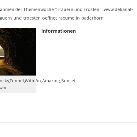
 Rahmen der Themenwoche "Trauern und Trösten": www.dekanat-
uern-und-troesten-oeffnet-raeume-in-paderborn
Informationen
,Rocky,Tunnel,With,An,Amazing,Sunset.
.com