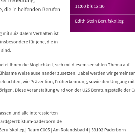
oßer Bedeutung,
11:00
bis
12:30
e, die in helfenden Berufen
Edith Stein Berufskolleg
 mit suizidalem Verhalten ist
nsbesondere für jene, die in
 sind.
etet Ihnen die Möglichkeit, sich mit diesem sensiblen Thema auf
nfühlsame Weise auseinander zusetzen. Dabei werden wir gemeinsa
beleuchten, wie Prävention, Früherkennung, sowie den Umgang mit
rigen. Diese Veranstaltung wird von der U25 Beratungsstelle der C
assen und alle Interessierten
gard
erzbistum-paderborn
de
 Berufskolleg | Raum C005 | Am Rolandsbad 4 | 33102 Paderborn