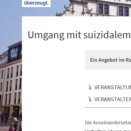
+
1
Umgang mit suizidalem
Ein Angebot im R
VERANSTALTU
VERANSTALTE
Die Auseinandersetz
Veranstaltungsinformationen