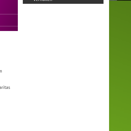
m
aritas