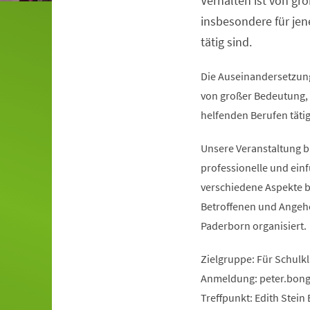
Verhalten ist von gr
insbesondere für jen
tätig sind.
Die Auseinandersetzung
von großer Bedeutung, i
helfenden Berufen tätig
Unsere Veranstaltung bi
professionelle und ei
verschiedene Aspekte 
Betroffenen und Angehö
Paderborn organisiert.
Zielgruppe: Für Schulkl
Anmeldung:
peter.bon
Treffpunkt: Edith Stein