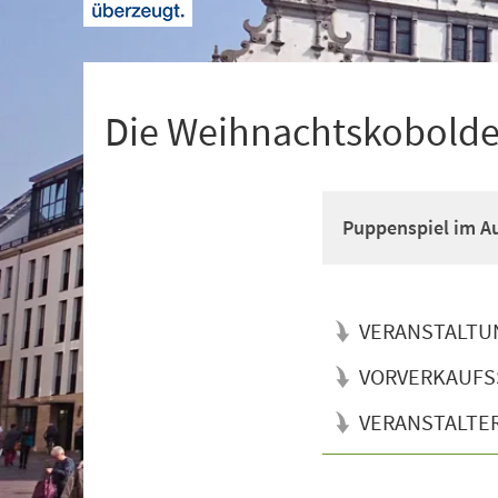
+
1
Die Weihnachtskobold
Puppenspiel im A
VERANSTALTU
VORVERKAUFS
VERANSTALTE