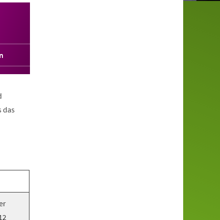
n
d
s das
er
12