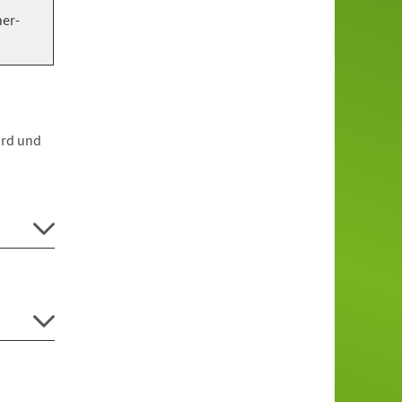
er-
card und