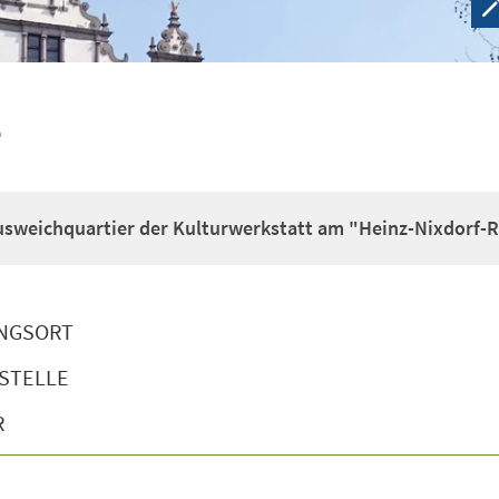
e
usweichquartier der Kulturwerkstatt am "Heinz-Nixdorf-R
NGSORT
STELLE
R