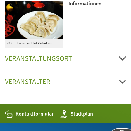
Informationen
© Konfuzius Institut Paderborn
VERANSTALTUNGSORT
VERANSTALTER
Kontaktformular
(Öffnet
Stadtplan
in
einem
neuen