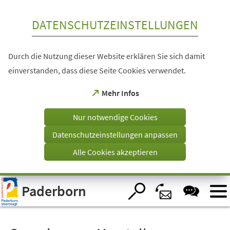
Inhalt anspringen
DATENSCHUTZEINSTELLUNGEN
Durch die Nutzung dieser Website erklären Sie sich damit
einverstanden, dass diese Seite Cookies verwendet.
(Öffnet
Mehr Infos
in
einem
Nur notwendige Cookies
neuen
Tab)
Datenschutzeinstellungen anpassen
Alle Cookies akzeptieren
Visuelle
Paderborn
Assistenzsoftware
öffnen.