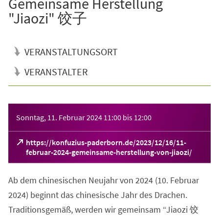
Gemeinsame Herstellung
"Jiaozi" 饺子
VERANSTALTUNGSORT
VERANSTALTER
Veranstaltungsinformationen
Sonntag, 11. Februar 2024
11:00
bis
12:00
https://konfuzius-paderborn.de/2023/12/16/11-
(Öffnet
februar-2024-gemeinsame-herstellung-von-jiaozi/
in
einem
Ab dem chinesischen Neujahr von 2024 (10. Februar
neuen
Tab)
2024) beginnt das chinesische Jahr des Drachen.
Traditionsgemäß, werden wir gemeinsam “Jiaozi 饺