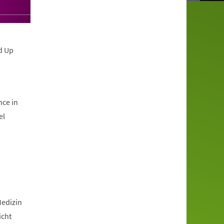
d Up
nce in
el
Medizin
icht