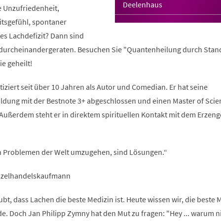
Deelenhaus
 Unzufriedenheit,
tsgefühl, spontaner
s Lachdefizit? Dann sind
n durcheinandergeraten. Besuchen Sie "Quantenheilung durch Stan
e geheilt!
iziert seit über 10 Jahren als Autor und Comedian. Er hat seine
dung mit der Bestnote 3+ abgeschlossen und einen Master of Scie
Außerdem steht er in direktem spirituellen Kontakt mit dem Erzeng
en Problemen der Welt umzugehen, sind Lösungen.“
inzelhandelskaufmann
bt, dass Lachen die beste Medizin ist. Heute wissen wir, die beste 
e. Doch Jan Philipp Zymny hat den Mut zu fragen: "Hey ... warum n