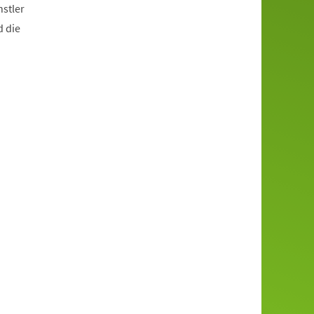
stler
d die