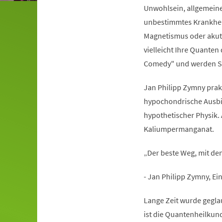
Unwohlsein, allgemeine
unbestimmtes Krankhei
Magnetismus oder akute
vielleicht Ihre Quante
Comedy" und werden Si
Jan Philipp Zymny prakt
hypochondrische Ausbil
hypothetischer Physik. 
Kaliumpermanganat.
„Der beste Weg, mit d
- Jan Philipp Zymny, E
Lange Zeit wurde geglau
ist die Quantenheilkund