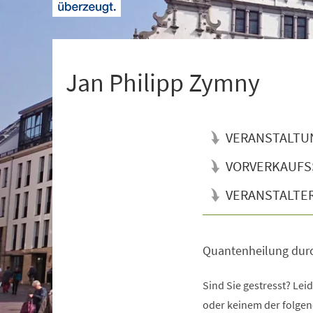
+
1
Jan Philipp Zymny
VERANSTALTU
VORVERKAUFS
VERANSTALTE
Quantenheilung dur
Veranstaltungsinformationen
Sind Sie gestresst? Le
oder keinem der folge