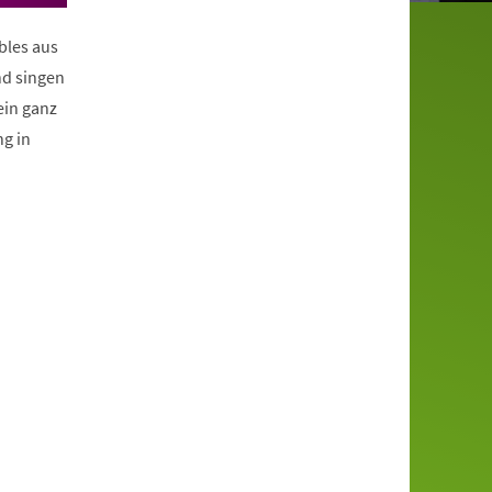
bles aus
nd singen
ein ganz
g in