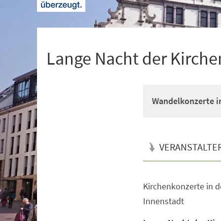
+
1
Lange Nacht der Kirche
Wandelkonzerte i
VERANSTALTE
Kirchenkonzerte in d
Veranstaltungsinformationen
Innenstadt