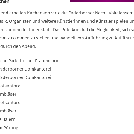
chen
end erhellen Kirchenkonzerte die Paderborner Nacht. Vokalensem
k, Organisten und weitere Künstlerinnen und Künstler spielen u
enräumen der Innenstadt. Das Publikum hat die Möglichkeit, sich s
mm zusammen zu stellen und wandelt von Aufführung zu Aufführun
durch den Abend.
irche Paderborner Frauenchor
 Paderborner Domkantorei
 Paderborner Domkantorei
ofkantorei
ombläser
ofkantorei
ombläser
e Baiern
m Pürting