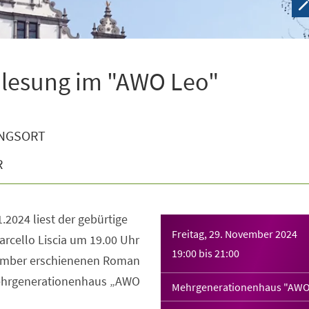
nlesung im "AWO Leo"
NGSORT
R
.2024 liest der gebürtige
Freitag, 29. November 2024
rcello Liscia um 19.00 Uhr
19:00
bis
21:00
ember erschienenen Roman
ehrgenerationenhaus „AWO
Mehrgenerationenhaus "AWO