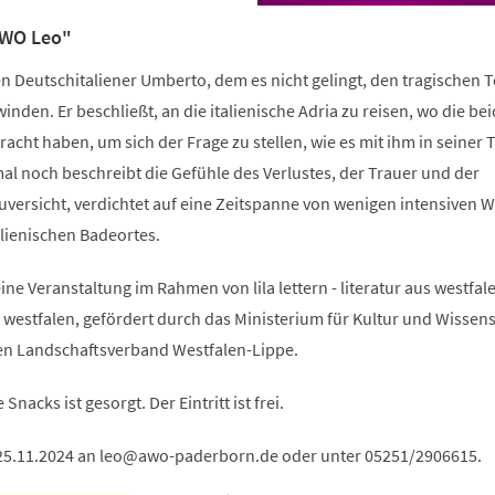
AWO Leo"
en Deutschitaliener Umberto, dem es nicht gelingt, den tragischen 
nden. Er beschließt, an die italienische Adria zu reisen, wo die bei
racht haben, um sich der Frage zu stellen, wie es mit ihm in seiner 
l noch beschreibt die Gefühle des Verlustes, der Trauer und der
ersicht, verdichtet auf eine Zeitspanne von wenigen intensiven 
alienischen Badeortes.
ine Veranstaltung im Rahmen von lila lettern - literatur aus westfal
 westfalen, gefördert durch das Ministerium für Kultur und Wissen
n Landschaftsverband Westfalen-Lippe.
nacks ist gesorgt. Der Eintritt ist frei.
5.11.2024 an
leo
awo-paderborn
de
oder unter 05251/2906615.