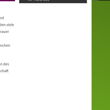
Tod
den viele
Trauer
Wochen
en des
schaft