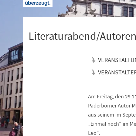
+
1
Literaturabend/Autore
VERANSTALTU
VERANSTALTE
Am Freitag, den 29.11
Veranstaltungsinformationen
Paderborner Autor Ma
aus seinem im Sept
„Einmal noch“ im M
Leo“.