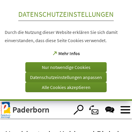
Inhalt anspringen
DATENSCHUTZEINSTELLUNGEN
Durch die Nutzung dieser Website erklären Sie sich damit
einverstanden, dass diese Seite Cookies verwendet.
(Öffnet
Mehr Infos
in
einem
Nur notwendige Cookies
neuen
Tab)
Datenschutzeinstellungen anpassen
Alle Cookies akzeptieren
Visuelle
Paderborn
Assistenzsoftware
öffnen.