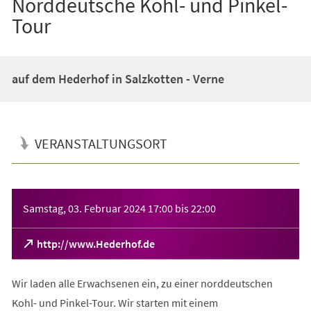
Norddeutsche Kohl- und Pinkel-
Tour
auf dem Hederhof in Salzkotten - Verne
VERANSTALTUNGSORT
Veranstaltungsinformationen
Samstag, 03. Februar 2024
17:00
bis
22:00
(Öffnet
http://www.Hederhof.de
in
einem
Wir laden alle Erwachsenen ein, zu einer norddeutschen
neuen
Tab)
Kohl- und Pinkel-Tour. Wir starten mit einem