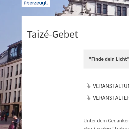
+
1
Taizé-Gebet
"Finde dein Licht
VERANSTALTU
VERANSTALTE
Unter dem Gedanken 
Veranstaltungsinformationen