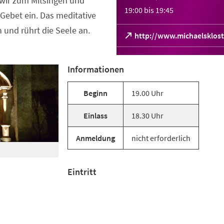
 wir zum Mitsingen und
19:00
bis
19:45
Gebet ein. Das meditative
 und rührt die Seele an.
(Öffnet
http://www.michaelsklost
in
einem
neuen
Informationen
Tab)
Beginn
19.00 Uhr
Einlass
18.30 Uhr
Anmeldung
nicht erforderlich
Eintritt