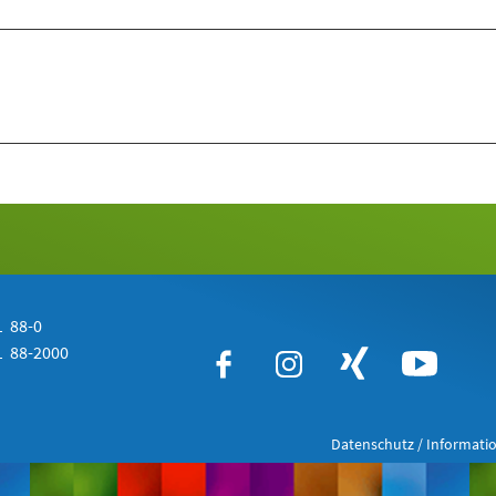
 88-0
 88-2000
Datenschutz / Informatio