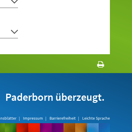
Paderborn überzeugt.
nsblätter
Impressum
Barrierefreiheit
Leichte Sprache