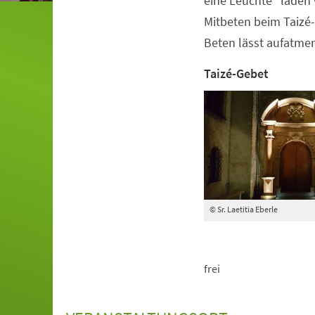
eine Leuchte" laden
Mitbeten beim Taizé-
Beten lässt aufatmen
Taizé-Gebet
© Sr. Laetitia Eberle
frei