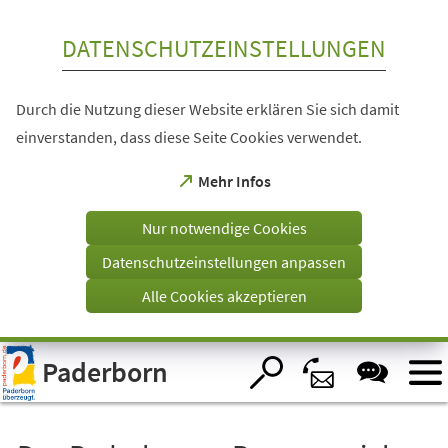
Inhalt anspringen
DATENSCHUTZEINSTELLUNGEN
Durch die Nutzung dieser Website erklären Sie sich damit
einverstanden, dass diese Seite Cookies verwendet.
(Öffnet
Mehr Infos
in
einem
Nur notwendige Cookies
neuen
Tab)
Datenschutzeinstellungen anpassen
Alle Cookies akzeptieren
Visuelle
Paderborn
Assistenzsoftware
öffnen.