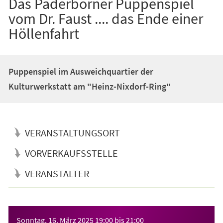
Das Paderborner Puppenspiel
vom Dr. Faust .... das Ende einer
Höllenfahrt
Puppenspiel im Ausweichquartier der
Kulturwerkstatt am "Heinz-Nixdorf-Ring"
VERANSTALTUNGSORT
VORVERKAUFSSTELLE
VERANSTALTER
Veranstaltungsinformationen
Sonntag, 16. März 2025
19:00
bis
21:00