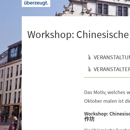
+
1
Workshop: Chinesis
VERANSTALTU
VERANSTALTE
Das Motiv, welches 
Veranstaltungsinformationen
Oktober malen ist d
Workshop: Chinesi
作坊