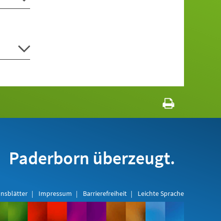
Paderborn überzeugt.
nsblätter
Impressum
Barrierefreiheit
Leichte Sprache