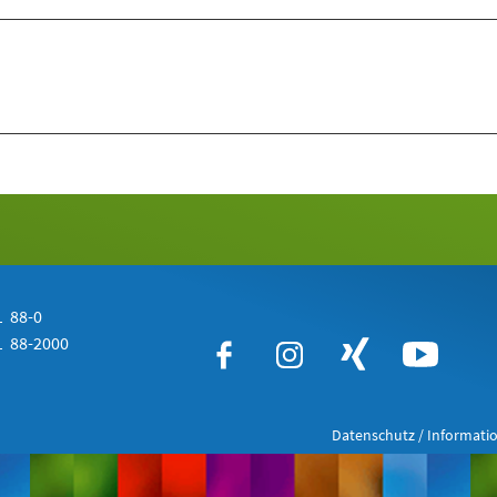
 88-0
 88-2000
Datenschutz / Informatio