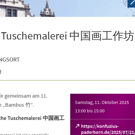
che Tuschemalerei 中国画工作坊
NGSORT
R
wir gemeinsam am 11.
Samstag, 11. Oktober 2025
ie „Bambus 竹“.
13:00
bis
15:00
sche Tuschemalerei 中国画工
https://konfuzius-
paderborn.de/2025/07/21