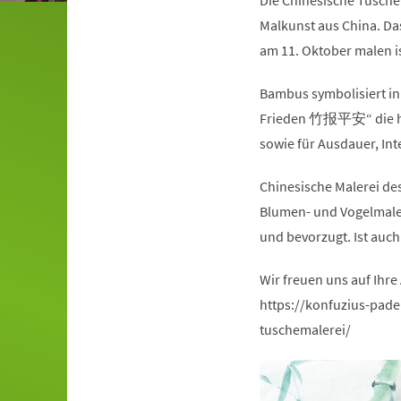
Die Chinesische Tuschem
Malkunst aus China. Da
am 11. Oktober malen i
Bambus symbolisiert in
Frieden 竹报平安“ die häuf
sowie für Ausdauer, Inte
Chinesische Malerei de
Blumen- und Vogelmalere
und bevorzugt. Ist auch
Wir freuen uns auf Ihr
https://konfuzius-pad
tuschemalerei/