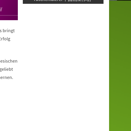
i/
s bringt
rfolg
nesischen
geliebt
lernen.