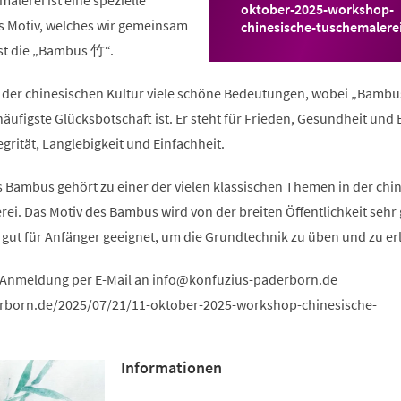
alerei ist eine spezielle
oktober-2025-workshop-
s Motiv, welches wir gemeinsam
(Öffnet
chinesische-tuschemalere
in
st die „Bambus 竹“.
einem
neuen
 der chinesischen Kultur viele schöne Bedeutungen, wobei „Bambu
Tab)
igste Glücksbotschaft ist. Er steht für Frieden, Gesundheit und E
grität, Langlebigkeit und Einfachheit.
s Bambus gehört zu einer der vielen klassischen Themen in der chi
i. Das Motiv des Bambus wird von der breiten Öffentlichkeit sehr 
 gut für Anfänger geeignet, um die Grundtechnik zu üben und zu er
e Anmeldung per E-Mail an
info
konfuzius-paderborn
de
erborn.de/2025/07/21/11-oktober-2025-workshop-chinesische-
Informationen