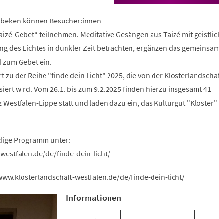
in
einem
nbeken können Besucher:innen
neuen
izé-Gebet“ teilnehmen. Meditative Gesängen aus Taizé mit geistli
Tab)
ung des Lichtes in dunkler Zeit betrachten, ergänzen das gemeinsa
 zum Gebet ein.
t zu der Reihe "finde dein Licht" 2025, die von der Klosterlandschaf
iert wird. Vom 26.1. bis zum 9.2.2025 finden hierzu insgesamt 41
 Westfalen-Lippe statt und laden dazu ein, das Kulturgut "Kloster" 
ndige Programm unter:
westfalen.de/de/finde-dein-licht/
www.klosterlandschaft-westfalen.de/de/finde-dein-licht/
Informationen