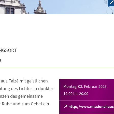
NGSORT
R
aus Taizé mit geistlichen
Montag, 03. Februar 2025
utung des Lichtes in dunkler
19:00
bis
20:00
gänzen das gemeinsame
r Ruhe und zum Gebet ein.
http://www.missionshau
(Öffnet