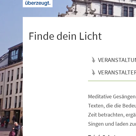
+
1
Finde dein Licht
VERANSTALTU
VERANSTALTE
Meditative Gesängen 
Veranstaltungsinformationen
Texten, die die Bede
Zeit betrachten, er
Singen und laden zu