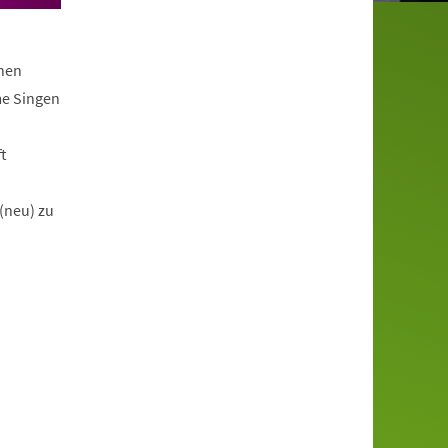
chen
me Singen
t
(neu) zu