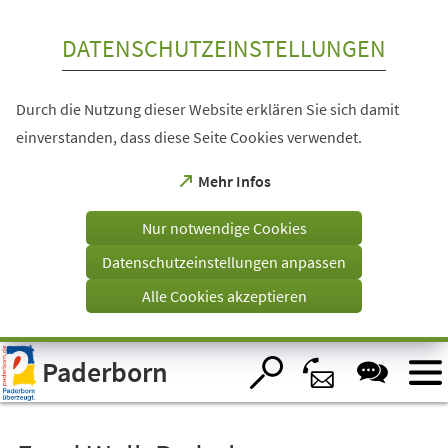
Inhalt anspringen
DATENSCHUTZEINSTELLUNGEN
Durch die Nutzung dieser Website erklären Sie sich damit
einverstanden, dass diese Seite Cookies verwendet.
(Öffnet
Mehr Infos
in
einem
Nur notwendige Cookies
neuen
Tab)
Datenschutzeinstellungen anpassen
Alle Cookies akzeptieren
Visuelle
Paderborn
Assistenzsoftware
öffnen.