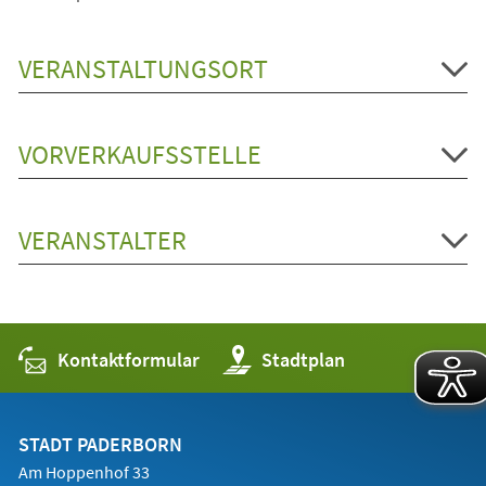
VERANSTALTUNGSORT
VORVERKAUFSSTELLE
VERANSTALTER
Kontaktformular
(Öffnet
Stadtplan
in
einem
neuen
Tab)
STADT PADERBORN
Am Hoppenhof 33