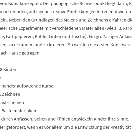
 von Kunstkonzepten. Der pädagogische Schwerpunkt liegt darin, K
zu befreunden, auf eigene kreative Entdeckungen hin zu motivieren
keln. Neben den Grundlagen des Malens und Zeichnens erfahren di
ielerische Experimente mit verschiedenen Materialien (wie z. B. Far
sse, Farbpapieren, Kohle, Tinten und Tusche). Ein großartiger Anlas
elen, zu erkunden und zu kreieren. So werden die ersten Kunstwerk
nach Hause getragen.
 8 Kinder
g
feinander aufbauende Kurse
, Zeichnen
unst-Themen
 Bastelmaterialien
g durch Anfassen, Sehen und Fühlen entwickeln Kinder ihre Sinne.
er gefördert, wenn es vor allem um die Entwicklung der Kreativitä