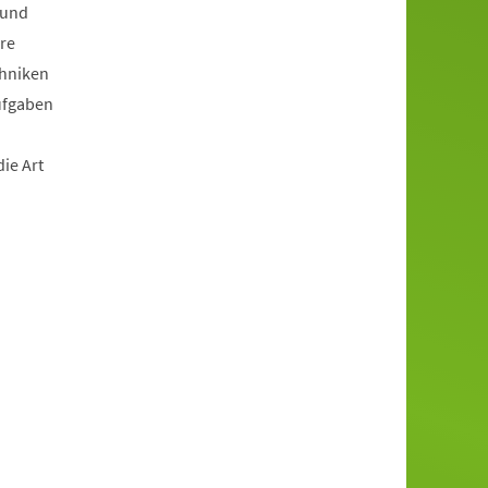
 und
re
chniken
Aufgaben
ie Art