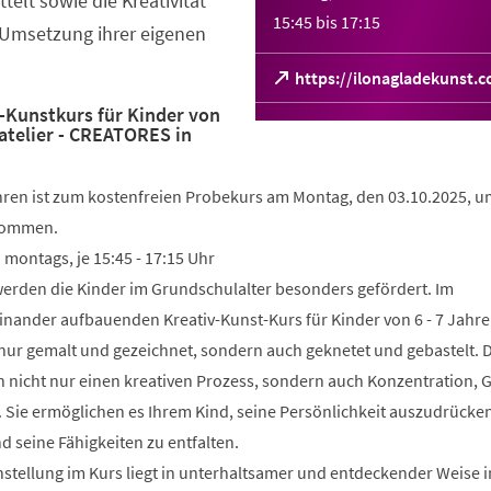
elt sowie die Kreativität
15:45
bis
17:15
 Umsetzung ihrer eigenen
(Öffnet
https://ilonagladekunst.
in
v-Kunstkurs für Kinder von
einem
atelier - CREATORES in
neuen
Tab)
ahren ist zum kostenfreien Probekurs am Montag, den 03.10.2025, u
lkommen.
 montags, je 15:45 - 17:15 Uhr
erden die Kinder im Grundschulalter besonders gefördert. Im
inander aufbauenden Kreativ-Kunst-Kurs für Kinder von 6 - 7 Jahre
nur gemalt und gezeichnet, sondern auch geknetet und gebastelt. 
 nicht nur einen kreativen Prozess, sondern auch Konzentration, 
 Sie ermöglichen es Ihrem Kind, seine Persönlichkeit auszudrücken
 seine Fähigkeiten zu entfalten.
stellung im Kurs liegt in unterhaltsamer und entdeckender Weise i