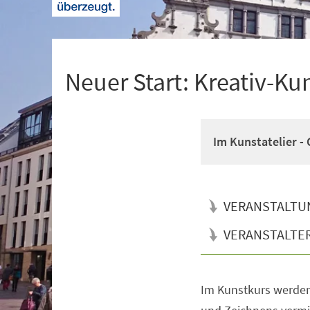
+
1
Neuer Start: Kreativ-Ku
Im Kunstatelier 
VERANSTALTU
VERANSTALTE
Im Kunstkurs werden
Veranstaltungsinformationen