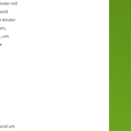
inder mit
 und
e Kinder
ben,
s, um
e
t und um