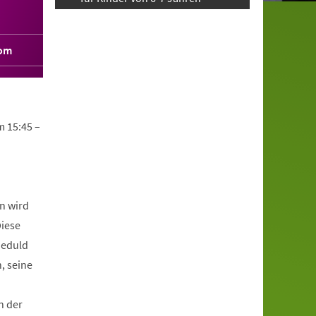
com
m 15:45 –
n wird
Diese
Geduld
, seine
n der