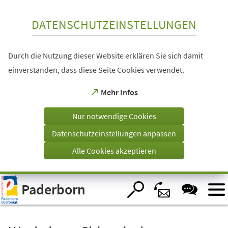
Inhalt anspringen
DATENSCHUTZEINSTELLUNGEN
Durch die Nutzung dieser Website erklären Sie sich damit
einverstanden, dass diese Seite Cookies verwendet.
(Öffnet
Mehr Infos
in
einem
Nur notwendige Cookies
neuen
Tab)
Datenschutzeinstellungen anpassen
Alle Cookies akzeptieren
Visuelle
Paderborn
Assistenzsoftware
öffnen.