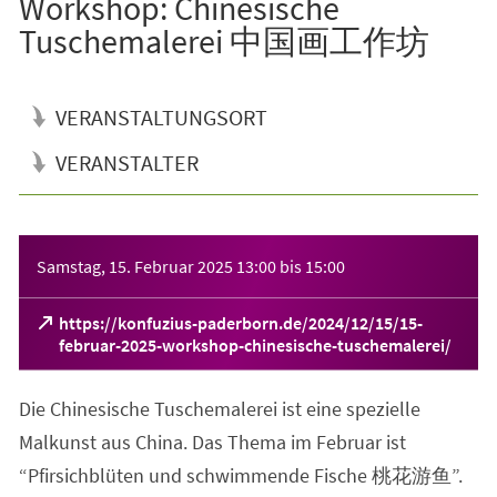
Workshop: Chinesische
Tuschemalerei 中国画工作坊
VERANSTALTUNGSORT
VERANSTALTER
Veranstaltungsinformationen
Samstag, 15. Februar 2025
13:00
bis
15:00
https://konfuzius-paderborn.de/2024/12/15/15-
(Öffnet
februar-2025-workshop-chinesische-tuschemalerei/
in
einem
Die Chinesische Tuschemalerei ist eine spezielle
neuen
Tab)
Malkunst aus China. Das Thema im Februar ist
“Pfirsichblüten und schwimmende Fische 桃花游鱼”.