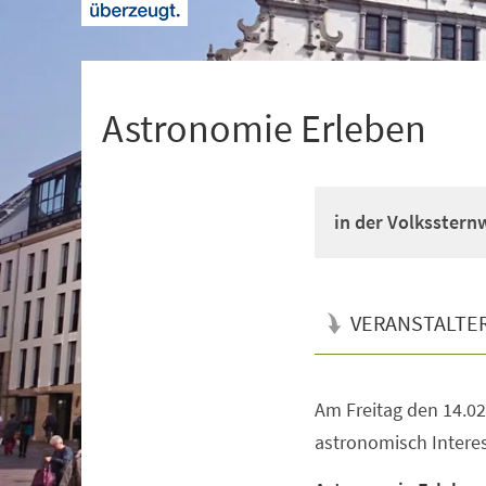
+
1
Astronomie Erleben
in der Volksstern
VERANSTALTE
Am Freitag den 14.02.
Veranstaltungsinformationen
astronomisch Interes