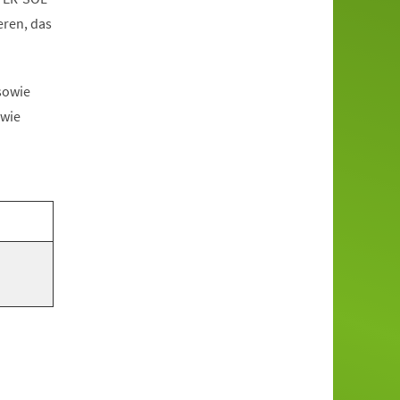
eren, das
.
sowie
 wie