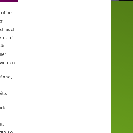
eöffnet.
en
ich auch
kte auf
ät
ller
 werden.
 Mond,
ite.
oder
t.
TER-SOL