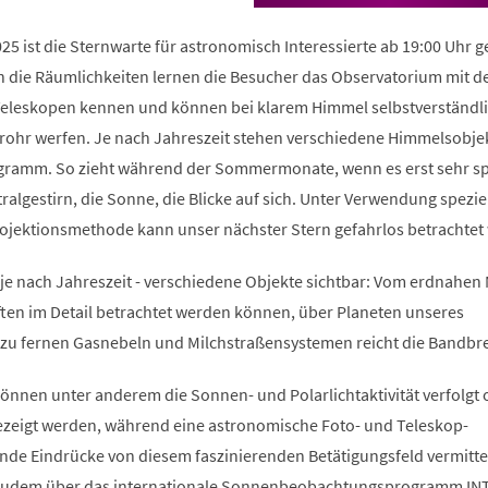
25 ist die Sternwarte für astronomisch Interessierte ab 19:00 Uhr g
h die Räumlichkeiten lernen die Besucher das Observatorium mit d
eleskopen kennen und können bei klarem Himmel selbstverständl
nrohr werfen. Je nach Jahreszeit stehen verschiedene Himmelsobje
amm. So zieht während der Sommermonate, wenn es erst sehr sp
ralgestirn, die Sonne, die Blicke auf sich. Unter Verwendung spezie
Projektionsmethode kann unser nächster Stern gefahrlos betrachtet
je nach Jahreszeit - verschiedene Objekte sichtbar: Vom erdnahen
ten im Detail betrachtet werden können, über Planeten unseres
zu fernen Gasnebeln und Milchstraßensystemen reicht die Bandbre
önnen unter anderem die Sonnen- und Polarlichtaktivität verfolgt 
gezeigt werden, während eine astronomische Foto- und Teleskop-
nde Eindrücke von diesem faszinierenden Betätigungsfeld vermittel
 zudem über das internationale Sonnenbeobachtungsprogramm IN