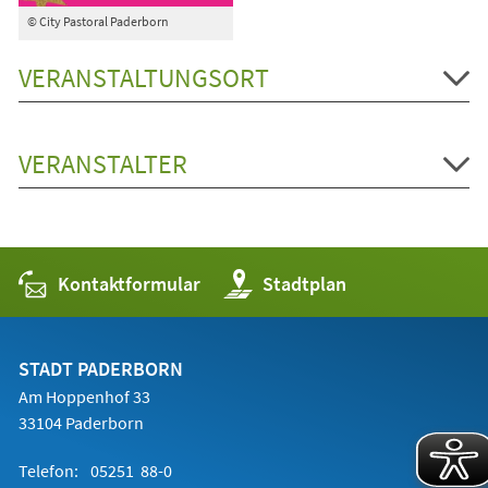
© City Pastoral Paderborn
VERANSTALTUNGSORT
VERANSTALTER
Kontaktformular
(Öffnet
Stadtplan
in
einem
neuen
Tab)
STADT PADERBORN
Am Hoppenhof 33
33104 Paderborn
Telefon:
05251 88-0