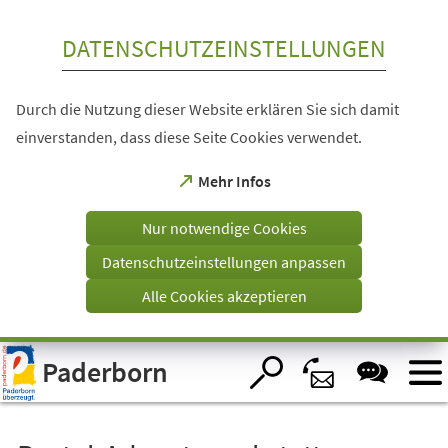
Inhalt anspringen
DATENSCHUTZEINSTELLUNGEN
Durch die Nutzung dieser Website erklären Sie sich damit
einverstanden, dass diese Seite Cookies verwendet.
(Öffnet
Mehr Infos
in
einem
Nur notwendige Cookies
neuen
Tab)
Datenschutzeinstellungen anpassen
Alle Cookies akzeptieren
Visuelle
Paderborn
Assistenzsoftware
öffnen.