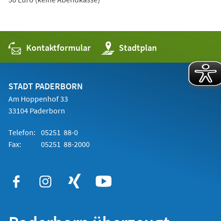
Kontaktformular
(Öffnet
Stadtplan
in
einem
neuen
Tab)
STADT PADERBORN
Am Hoppenhof 33
33104 Paderborn
Telefon:
05251 88-0
Fax:
05251 88-2000