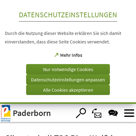
Inhalt anspringen
DATENSCHUTZEINSTELLUNGEN
Durch die Nutzung dieser Website erklären Sie sich damit
einverstanden, dass diese Seite Cookies verwendet.
(Öffnet
Mehr Infos
in
einem
Nur notwendige Cookies
neuen
Tab)
Datenschutzeinstellungen anpassen
Alle Cookies akzeptieren
Visuelle
Paderborn
Assistenzsoftware
öffnen.