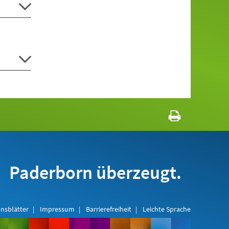
Paderborn überzeugt.
nsblätter
Impressum
Barrierefreiheit
Leichte Sprache