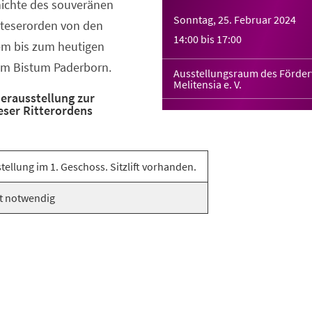
hichte des souveränen
Sonntag, 25. Februar 2024
lteserorden von den
14:00
bis
17:00
em bis zum heutigen
 im Bistum Paderborn.
Ausstellungsraum des Förder
Melitensia e. V.
erausstellung zur
eser Ritterordens
tellung im 1. Geschoss. Sitzlift vorhanden.
t notwendig