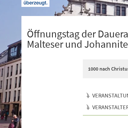
+
1
Öffnungstag der Dauera
Malteser und Johannite
1000 nach Christus
VERANSTALTU
VERANSTALTE