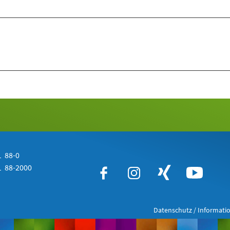
 88-0
 88-2000
Datenschutz / Informatio