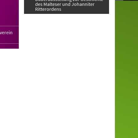
des Malteser und Johanniter
Ritterordens
verein