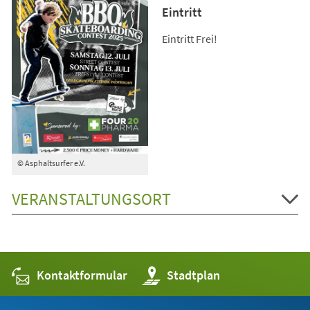
Eintritt
Eintritt Frei!
© Asphaltsurfer e.V.
VERANSTALTUNGSORT
Kontaktformular
(Öffnet
Stadtplan
in
einem