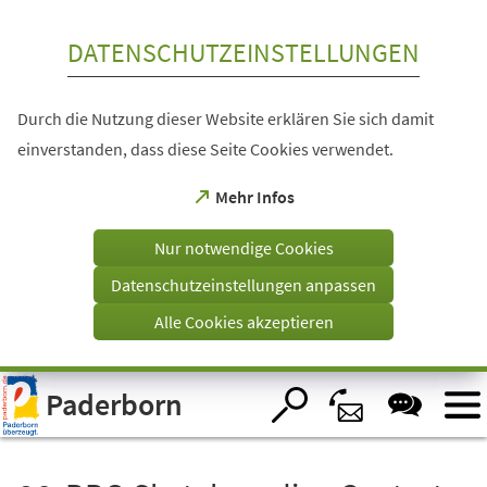
Inhalt anspringen
DATENSCHUTZEINSTELLUNGEN
Durch die Nutzung dieser Website erklären Sie sich damit
einverstanden, dass diese Seite Cookies verwendet.
(Öffnet
Mehr Infos
in
einem
Nur notwendige Cookies
neuen
Tab)
Datenschutzeinstellungen anpassen
Alle Cookies akzeptieren
Visuelle
Paderborn
Assistenzsoftware
öffnen.