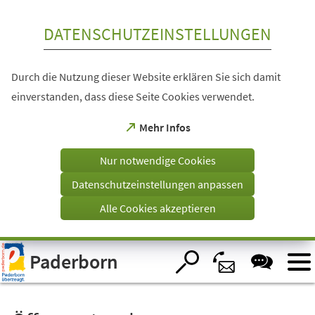
Inhalt anspringen
DATENSCHUTZEINSTELLUNGEN
Durch die Nutzung dieser Website erklären Sie sich damit
einverstanden, dass diese Seite Cookies verwendet.
(Öffnet
Mehr Infos
in
einem
Nur notwendige Cookies
neuen
Tab)
Datenschutzeinstellungen anpassen
Alle Cookies akzeptieren
Visuelle
Paderborn
Assistenzsoftware
öffnen.