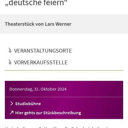
„deutsche feiern“
Theaterstück von Lars Werner
VERANSTALTUNGSORTE
VORVERKAUFSSTELLE
Veranstaltungsinformationen
Donnerstag, 31. Oktober 2024
Studiobühne
(Öffnet
Hier gehts zur Stückbeschreibung
in
einem