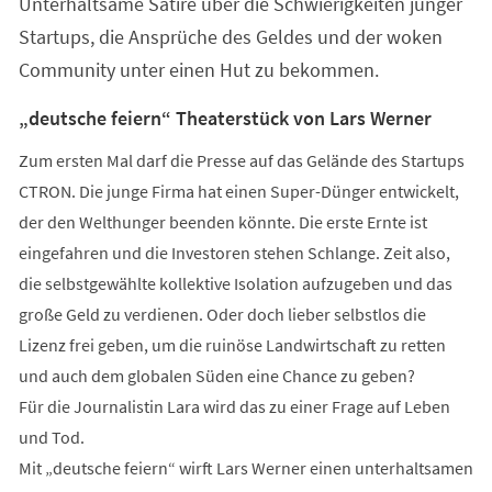
Unterhaltsame Satire über die Schwierigkeiten junger
neuen
Tab)
Startups, die Ansprüche des Geldes und der woken
Community unter einen Hut zu bekommen.
„deutsche feiern“ Theaterstück von Lars Werner
Zum ersten Mal darf die Presse auf das Gelände des Startups
CTRON. Die junge Firma hat einen Super-Dünger entwickelt,
der den Welthunger beenden könnte. Die erste Ernte ist
eingefahren und die Investoren stehen Schlange. Zeit also,
die selbstgewählte kollektive Isolation aufzugeben und das
große Geld zu verdienen. Oder doch lieber selbstlos die
Lizenz frei geben, um die ruinöse Landwirtschaft zu retten
und auch dem globalen Süden eine Chance zu geben?
Für die Journalistin Lara wird das zu einer Frage auf Leben
und Tod.
Mit „deutsche feiern“ wirft Lars Werner einen unterhaltsamen