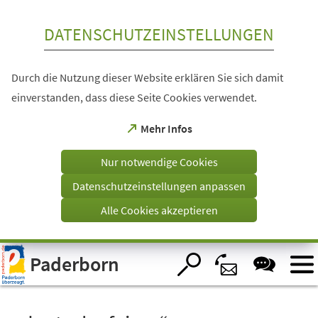
Inhalt anspringen
DATENSCHUTZEINSTELLUNGEN
Durch die Nutzung dieser Website erklären Sie sich damit
einverstanden, dass diese Seite Cookies verwendet.
(Öffnet
Mehr Infos
in
einem
Nur notwendige Cookies
neuen
Tab)
Datenschutzeinstellungen anpassen
Alle Cookies akzeptieren
Visuelle
Paderborn
Assistenzsoftware
öffnen.