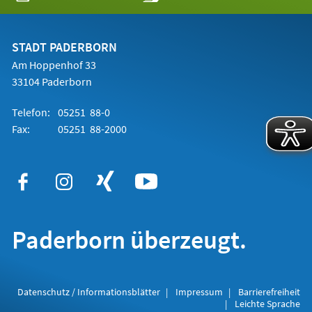
in
einem
neuen
Tab)
STADT PADERBORN
Am Hoppenhof 33
33104 Paderborn
Telefon:
05251 88-0
Fax:
05251 88-2000
Paderborn überzeugt.
Datenschutz / Informationsblätter
Impressum
Barrierefreiheit
Leichte Sprache