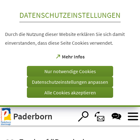
Inhalt anspringen
DATENSCHUTZEINSTELLUNGEN
Durch die Nutzung dieser Website erklären Sie sich damit
einverstanden, dass diese Seite Cookies verwendet.
(Öffnet
Mehr Infos
in
einem
Nur notwendige Cookies
neuen
Tab)
Datenschutzeinstellungen anpassen
Alle Cookies akzeptieren
Visuelle
Paderborn
Assistenzsoftware
öffnen.