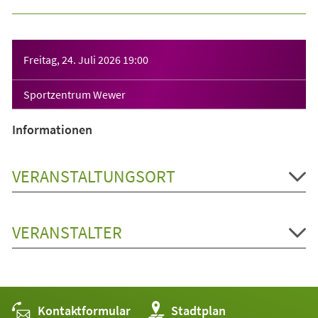
Veranstaltungsinformationen
Freitag, 24. Juli 2026
19:00
Sportzentrum Wewer
Informationen
VERANSTALTUNGSORT
VERANSTALTER
Kontaktformular
(Öffnet
Stadtplan