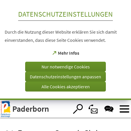
Inhalt anspringen
DATENSCHUTZEINSTELLUNGEN
Durch die Nutzung dieser Website erklären Sie sich damit
einverstanden, dass diese Seite Cookies verwendet.
(Öffnet
Mehr Infos
in
einem
Nur notwendige Cookies
neuen
Tab)
Datenschutzeinstellungen anpassen
Alle Cookies akzeptieren
Visuelle
Paderborn
Assistenzsoftware
öffnen.