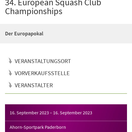
34. European Squash Club
Championships
Der Europapokal
VERANSTALTUNGSORT
VORVERKAUFSSTELLE
VERANSTALTER
Veranstaltungsinformationen
16. September 2023
–
16. September 2023
Ahorn-Sportpark Paderborn