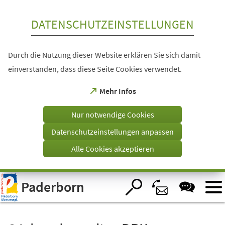
Inhalt anspringen
DATENSCHUTZEINSTELLUNGEN
Durch die Nutzung dieser Website erklären Sie sich damit
einverstanden, dass diese Seite Cookies verwendet.
(Öffnet
Mehr Infos
in
einem
Nur notwendige Cookies
neuen
Tab)
Datenschutzeinstellungen anpassen
Alle Cookies akzeptieren
Visuelle
Paderborn
Assistenzsoftware
öffnen.