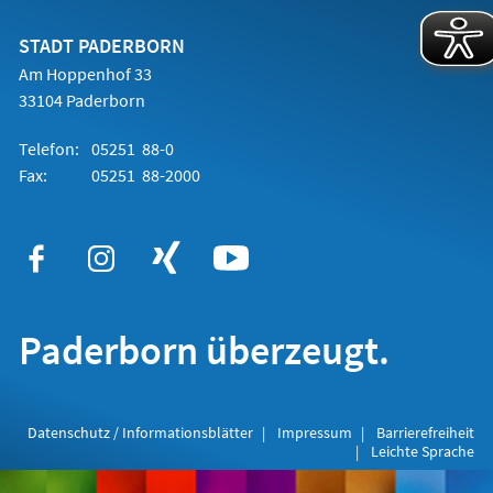
neuen
Tab)
STADT PADERBORN
Am Hoppenhof 33
33104 Paderborn
Telefon:
05251 88-0
Fax:
05251 88-2000
Paderborn überzeugt.
Datenschutz / Informationsblätter
Impressum
Barrierefreiheit
Leichte Sprache