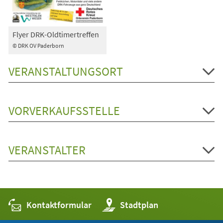
Flyer DRK-Oldtimertreffen
© DRK OV Paderborn
VERANSTALTUNGSORT
VORVERKAUFSSTELLE
VERANSTALTER
Kontaktformular
(Öffnet
Stadtplan
in
einem