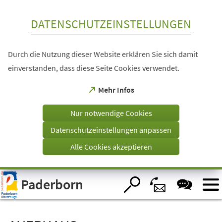
Inhalt anspringen
DATENSCHUTZEINSTELLUNGEN
Durch die Nutzung dieser Website erklären Sie sich damit
einverstanden, dass diese Seite Cookies verwendet.
(Öffnet
Mehr Infos
in
einem
Nur notwendige Cookies
neuen
Tab)
Datenschutzeinstellungen anpassen
Alle Cookies akzeptieren
Visuelle
Paderborn
Assistenzsoftware
öffnen.