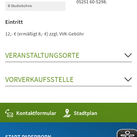
05251 60-5298.
© Studiobühne
Eintritt
12,- € (ermäßigt 8,- €) zzgl. VVK-Gebühr
VERANSTALTUNGSORTE
VORVERKAUFSSTELLE
Kontaktformular
(Öffnet
Stadtplan
in
einem
neuen
Tab)
STADT PADERBORN