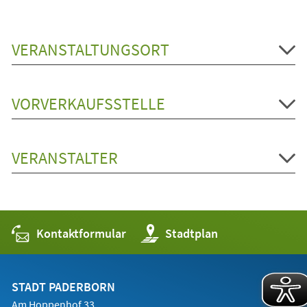
VERANSTALTUNGSORT
VORVERKAUFSSTELLE
VERANSTALTER
Kontaktformular
(Öffnet
Stadtplan
in
einem
neuen
Tab)
STADT PADERBORN
Am Hoppenhof 33