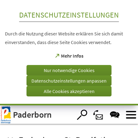
Inhalt anspringen
DATENSCHUTZEINSTELLUNGEN
Durch die Nutzung dieser Website erklären Sie sich damit
einverstanden, dass diese Seite Cookies verwendet.
(Öffnet
Mehr Infos
in
einem
Nur notwendige Cookies
neuen
Tab)
Datenschutzeinstellungen anpassen
Alle Cookies akzeptieren
Visuelle
Paderborn
Assistenzsoftware
öffnen.