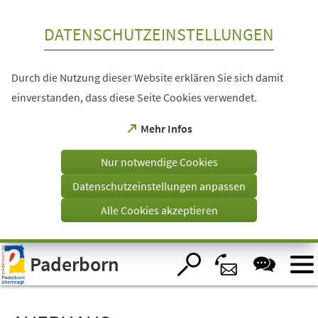
Inhalt anspringen
DATENSCHUTZEINSTELLUNGEN
Durch die Nutzung dieser Website erklären Sie sich damit
einverstanden, dass diese Seite Cookies verwendet.
(Öffnet
Mehr Infos
in
einem
Nur notwendige Cookies
neuen
Tab)
Datenschutzeinstellungen anpassen
Alle Cookies akzeptieren
Visuelle
Paderborn
Assistenzsoftware
öffnen.