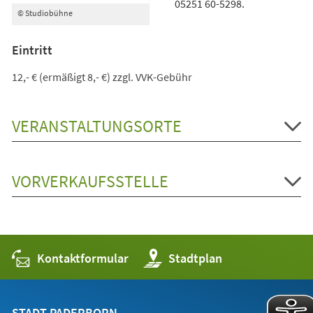
05251 60-5298.
© Studiobühne
Eintritt
12,- € (ermäßigt 8,- €) zzgl. VVK-Gebühr
VERANSTALTUNGSORTE
VORVERKAUFSSTELLE
Kontaktformular
(Öffnet
Stadtplan
in
einem
neuen
Tab)
STADT PADERBORN