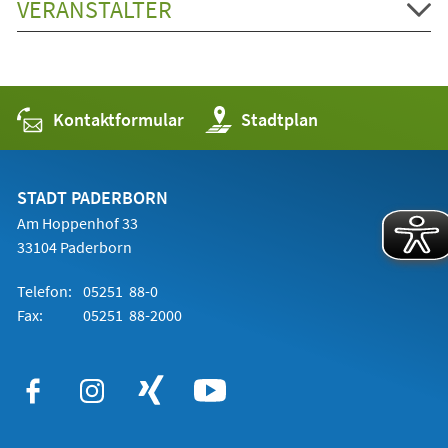
VERANSTALTER
Kontaktformular
(Öffnet
Stadtplan
in
einem
neuen
Tab)
STADT PADERBORN
Am Hoppenhof 33
33104 Paderborn
Telefon:
05251 88-0
Fax:
05251 88-2000