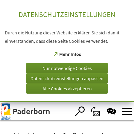
Inhalt anspringen
DATENSCHUTZEINSTELLUNGEN
Durch die Nutzung dieser Website erklären Sie sich damit
einverstanden, dass diese Seite Cookies verwendet.
(Öffnet
Mehr Infos
in
einem
Nur notwendige Cookies
neuen
Tab)
Datenschutzeinstellungen anpassen
Alle Cookies akzeptieren
Visuelle
Paderborn
Assistenzsoftware
öffnen.