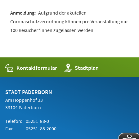
Aufgrund der akutellen
Coronaschutzverordnung können pro Veranstaltung nur
100 Besucher*innen zugelassen werden.
Kontaktformular
(Öffnet
Stadtplan
in
einem
neuen
Tab)
STADT PADERBORN
Am Hoppenhof 33
33104 Paderborn
Telefon:
05251 88-0
Fax:
05251 88-2000