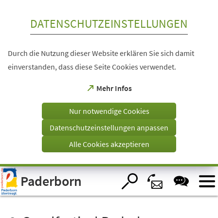
Inhalt anspringen
DATENSCHUTZEINSTELLUNGEN
Durch die Nutzung dieser Website erklären Sie sich damit
einverstanden, dass diese Seite Cookies verwendet.
(Öffnet
Mehr Infos
in
einem
Nur notwendige Cookies
neuen
Tab)
Datenschutzeinstellungen anpassen
Alle Cookies akzeptieren
Visuelle
Paderborn
Assistenzsoftware
öffnen.