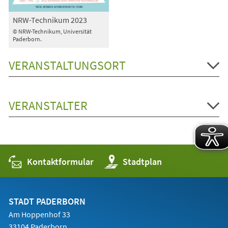
NRW-Technikum 2023
© NRW-Technikum, Universität
Paderborn.
VERANSTALTUNGSORT
VERANSTALTER
Kontaktformular
(Öffnet
Stadtplan
in
einem
neuen
Tab)
STADT PADERBORN
Am Hoppenhof 33
33104 Paderborn