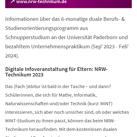
(Öffnet
www.nrw-technikum.de
in
einem
Informationen über das 6-monatige duale Berufs- &
neuen
Tab)
Studienorientierungsprogramm aus
Schnupperstudium an der Universität Paderborn und
bezahltem Unternehmenspraktikum (Sep' 2023 - Feb'
2024).
Digitale Infoveranstaltung für Eltern: NRW-
Technikum 2023
Das (Fach-)Abitur ist bald in der Tasche – und dann?
Schülerinnen, die sich für Mathe, Informatik,
Naturwissenschaften und/oder Technik (kurz: MINT)
interessieren, sich aber noch unsicher sind, ob oder welches
MINT-Studium zu ihnen passt, können das beim NRW-
Technikum herausfinden. Mit dem kostenlosen dualen