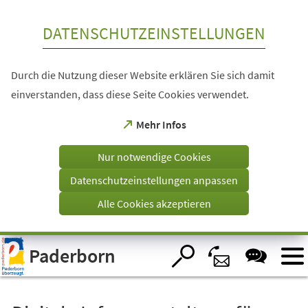
Inhalt anspringen
DATENSCHUTZEINSTELLUNGEN
Durch die Nutzung dieser Website erklären Sie sich damit
einverstanden, dass diese Seite Cookies verwendet.
(Öffnet
Mehr Infos
in
einem
Nur notwendige Cookies
neuen
Tab)
Datenschutzeinstellungen anpassen
Alle Cookies akzeptieren
Visuelle
Paderborn
Assistenzsoftware
öffnen.