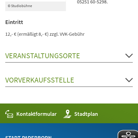
05251 60-5298.
© Studiobühne
Eintritt
12,- € (ermäßigt 8,- €) zzgl. VVK-Gebühr
VERANSTALTUNGSORTE
VORVERKAUFSSTELLE
Kontaktformular
(Öffnet
Stadtplan
in
einem
neuen
Tab)
STADT PADERBORN