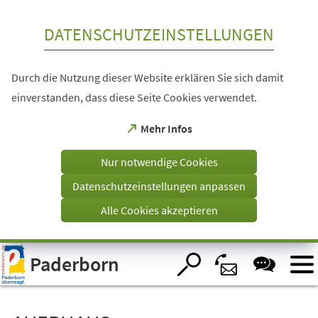
Inhalt anspringen
DATENSCHUTZEINSTELLUNGEN
Durch die Nutzung dieser Website erklären Sie sich damit
einverstanden, dass diese Seite Cookies verwendet.
(Öffnet
Mehr Infos
in
einem
Nur notwendige Cookies
neuen
Tab)
Datenschutzeinstellungen anpassen
Alle Cookies akzeptieren
Visuelle
Paderborn
Assistenzsoftware
öffnen.